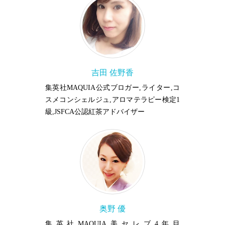
吉田 佐野香
集英社MAQUIA公式ブロガー,ライター,コ
スメコンシェルジュ,アロマテラピー検定1
級,JSFCA公認紅茶アドバイザー
奥野 優
集英社MAQUIA美セレブ4年目