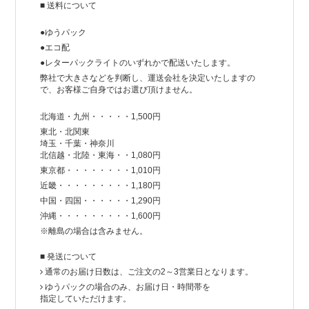
Instagramを更新しました!
■ 送料について
ステラマッカートニーのシンプルなONE PIECEです。
●ゆうパック
●エコ配
2018年09月11日
●レターパックライトのいずれかで配送いたします。
コーディネートブログを更新しました!
弊社で大きさなどを判断し、運送会社を決定いたしますの
本日はトレンドのスカーフ&スカーフ柄につい
で、お客様ご自身ではお選び頂けません。
て書いております。
北海道・九州・・・・・1,500円
2018年09月04日
東北・北関東
埼玉・千葉・神奈川
【NEW】コーディネートブログを更新しまし
北信越・北陸・東海・・1,080円
た!
東京都・・・・・・・・1,010円
エレガントなMSGMのレースドレスをご紹介しており
近畿・・・・・・・・・1,180円
ます。
中国・四国・・・・・・1,290円
沖縄・・・・・・・・・1,600円
2018年08月27日
※離島の場合は含みません。
コーディネートブログ更新!
新商品についてのコーディネートブログを更新してお
■ 発送について
ります。
通常のお届け日数は、ご注文の2～3営業日となります。
ゆうパックの場合のみ、お届け日・時間帯を
2018年08月28日
指定していただけます。