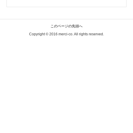
皆様にとって、素敵な2018年になりますように
Merci&Co.事業部
このページの先頭へ
2017年06月26日
Copyright © 2016
merci-co. All rights reserved.
月額ファッションレンタルお申込み方法
レンタルまでのフローをお伝えいたします。
(1)Merci&Co.ホームページにて、会員登録
↓
(2)メールにてご契約・ご予約
・info@merci-co.comまで下記フォーマットにてご連
絡くださいませ。
①お名前
②お電話番号
③メールアドレス
④ご住所
⑤ご職業
⑥契約期間(お試し1ヶ月、3ヶ月、6ヶ月、12ヶ月)
⑦借りたい商品ご希望 もしくは おまかせ(ご希望シー
ン ありorなし)