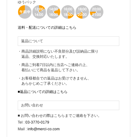
ゆうパック
Instagramを更新しました!
MOSCHINO CHEAP&CHICの花柄ドレスをご紹介して
おります。
ポイントは袖のユニークな形です。
送料・配送についての詳細はこちら
2wayで着こなして頂けますよ。
返品について
2017年12月04日
【年末年始休業のお知らせ】
・商品詳細説明にない不良部分及び誤納品に限り
返品、交換対応いたします。
Merry Christmas & A Happy New Year!
・商品ご到着7日以内に当店へご連絡の上、
Merci&Co.は
着払いにて商品を返品して下さい。
2017年12月27日(水)～2017年1月4日(木)まで
・お客様都合での返品はお受けできません、
お休みを頂戴いたします。
あらかじめご了承ください。
■返品についての詳細はこちら
12月26日(火)16時以降に頂いたご注文は
年明け5日(金)より順次行って参りますので
お問い合わせ
ご到着まで今しばらくお待ちくださいませ。
■ お問い合わせの際はこちらまでご連絡を下さい。
ご不便をお掛けいたしますが、どうぞよろしくお願い
Tel :
03-3770-0179
いたします。
Mail :
info@merci-co.com