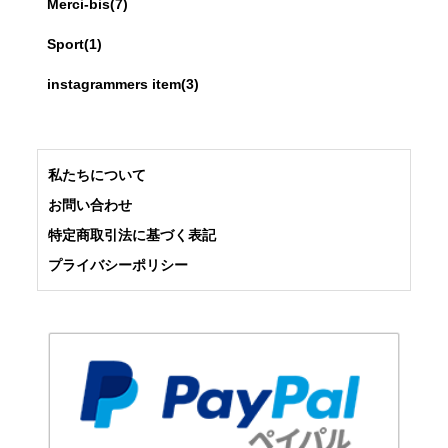
Merci-bis(7)
2018年11月26日
Sport(1)
コーディネートブログ更新しました!
instagrammers item(3)
赤いドレスのご紹介をしております。
2018年11月20日
コーディネートブログ更新しました!
私たちについて
ホリデーシーズンに向けて、ゴールドのメイクにも合
いそうな
お問い合わせ
華やかなドレスをご紹介しております!
特定商取引法に基づく表記
2018年11月06日
プライバシーポリシー
ファー小物
冬に向けての準備ははじめてますでしょうか?
暖かいアイテム多数ご用意しております。
2018年10月20日
Instagramを更新しました!
上品なドレスや、パンプスなど更新しております。