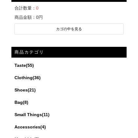
クリスマスセール開始します!
合計数量：
0
ラグジュアリーブランドと セレクトされた
ヴィンテージアイテムを 委託販売する
商品金額：
0円
『Merci&Co.』。
カゴの中を見る
パーソナルスタイリストがコーディネートした
「クリスマス福袋」が大好評!
急遽、クリスマス福袋をお値打ち価格で販売いたしま
商品カテゴリ
す♪
Taste(55)
★クリスマスワンピースドレスセット
・販売期間:12月17日(月)～12月24日(日)
Clothing(36)
・販売場所:Merci&Co.ホームページ
・お値下げ商品と今回だけのセット商品がございま
Shoes(21)
す。
Bag(8)
どうぞ、サイトにお越しくださいませ!
Small Things(11)
2018年12月11日
Accessories(4)
Instagramを更新しました!
miumiuのシンプルなコートです。