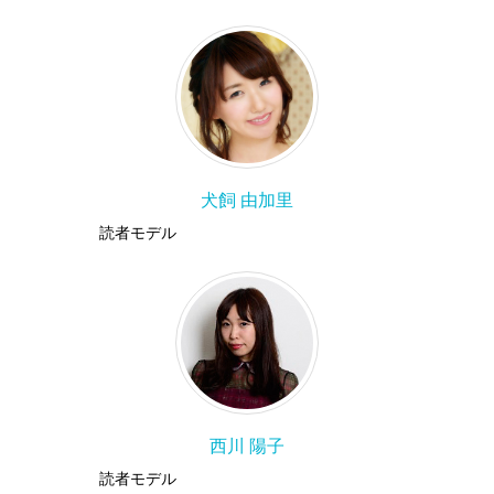
犬飼 由加里
読者モデル
西川 陽子
読者モデル