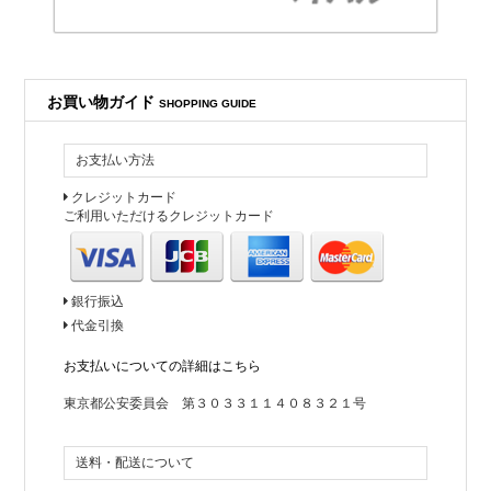
2018年10月16日
New ITEM !!
新商品が入荷いたしました。
ドレスが中心です。
お買い物ガイド
SHOPPING GUIDE
2018年10月12日
お支払い方法
JIL SANDER
クレジットカード
コーディネートブログを更新しました。
ご利用いただけるクレジットカード
2018年10月09日
ブログを更新しました!
miumiuのオススメ商品について書いております。
銀行振込
代金引換
2018年09月21日
お支払いについての詳細はこちら
Instagramを更新しました!
M MISSONIのニットドレス。
東京都公安委員会 第３０３３１１４０８３２１号
一枚で十分主役になります。
送料・配送について
2018年09月18日