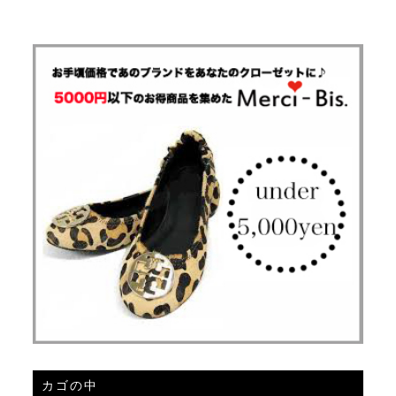
コーディネートブログを更新しました!
キルティングジャケットをご紹介しております。
2019年01月11日
クリスマスセールとお正月福袋セール終了しま
した
この度はクリスマスセール、お正月福袋セールを
ご覧頂きご利用下さり、ありがとうございました。
これからも良い商品をお届けできるよう頑張って参り
ます。
またのご利用をお待ち申し上げます。
2018年12月18日
Christmas SALEおすすめ商品
Christmas SALEでおすすめ商品をいくつかご紹介致
します。
2018年12月16日
カゴの中