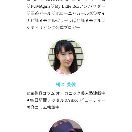
♡PUMAgirls♡My Little Boxアンバサダー
♡三茶ガール♡ボローニャガールズ♡マイ
ナビ読者モデル♡ラーラぱど読者モデル♡
シティリビング公式ブロガー
橋本 美佐
anan美容コラム オーガニック美人塾連載中
⚫︎毎日新聞デジタル&Yahoo!ビューティー
美容コラム執筆中