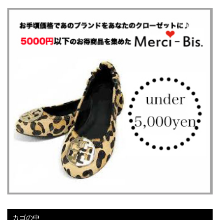
ご覧頂きご利用下さり、ありがとうございました。
これからも良い商品をお届けできるよう頑張って参ります。
またのご利用をお待ち申し上げます。
2018年12月18日
Christmas SALEおすすめ商品
Christmas SALEでおすすめ商品をいくつかご紹介致しま
す。
2018年12月16日
クリスマスセール開始します!
ラグジュアリーブランドと セレクトされた
ヴィンテージアイテムを 委託販売する『Merci&Co.』。
パーソナルスタイリストがコーディネートした
「クリスマス福袋」が大好評!
急遽、クリスマス福袋をお値打ち価格で販売いたします♪
カゴの中