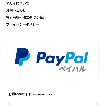
ブログを更新しました!
私たちについて
miumiuのオススメ商品について書いております。
お問い合わせ
特定商取引法に基づく表記
2018年09月21日
プライバシーポリシー
Instagramを更新しました!
M MISSONIのニットドレス。
一枚で十分主役になります。
2018年09月18日
Instagramを更新しました!
ステラマッカートニーのシンプルなONE PIECEです。
2018年09月11日
コーディネートブログを更新しました!
本日はトレンドのスカーフ&スカーフ柄について書いており
ます。
2018年09月04日
お買い物ガイド
SHOPPING GUIDE
【NEW】コーディネートブログを更新しました!