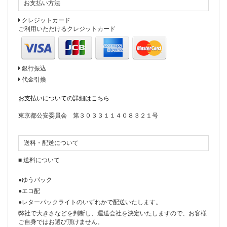
エレガントなMSGMのレースドレスをご紹介しております。
お支払い方法
2018年08月27日
クレジットカード
ご利用いただけるクレジットカード
コーディネートブログ更新!
新商品についてのコーディネートブログを更新しておりま
す。
銀行振込
2018年08月28日
代金引換
Instagramを更新しました!
お支払いについての詳細はこちら
MOSCHINO CHEAP&CHICの花柄ドレスをご紹介しておりま
す。
東京都公安委員会 第３０３３１１４０８３２１号
ポイントは袖のユニークな形です。
2wayで着こなして頂けますよ。
送料・配送について
2017年12月04日
■ 送料について
【年末年始休業のお知らせ】
●ゆうパック
Merry Christmas & A Happy New Year!
●エコ配
Merci&Co.は
●レターパックライトのいずれかで配送いたします。
2017年12月27日(水)～2017年1月4日(木)まで
弊社で大きさなどを判断し、運送会社を決定いたしますので、お客様
ご自身ではお選び頂けません。
お休みを頂戴いたします。