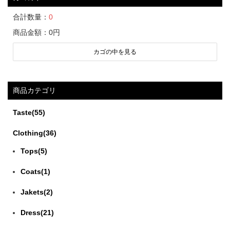
★クリスマスワンピースドレスセット
・販売期間:12月17日(月)～12月24日(日)
合計数量：
0
・販売場所:Merci&Co.ホームページ
商品金額：
0円
・お値下げ商品と今回だけのセット商品がございます。
カゴの中を見る
どうぞ、サイトにお越しくださいませ!
2018年12月11日
商品カテゴリ
Instagramを更新しました!
miumiuのシンプルなコートです。
Taste(55)
2018年11月26日
Clothing(36)
コーディネートブログ更新しました!
赤いドレスのご紹介をしております。
Tops(5)
2018年11月20日
Coats(1)
コーディネートブログ更新しました!
Jakets(2)
ホリデーシーズンに向けて、ゴールドのメイクにも合いそう
な
Dress(21)
華やかなドレスをご紹介しております!