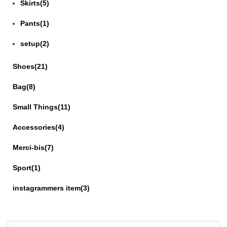
Skirts(5)
2018年11月06日
Pants(1)
ファー小物
冬に向けての準備ははじめてますでしょうか?
setup(2)
暖かいアイテム多数ご用意しております。
Shoes(21)
2018年10月20日
Instagramを更新しました!
Bag(8)
上品なドレスや、パンプスなど更新しております。
Small Things(11)
2018年10月16日
Accessories(4)
New ITEM !!
新商品が入荷いたしました。
Merci-bis(7)
ドレスが中心です。
Sport(1)
2018年10月12日
JIL SANDER
instagrammers item(3)
コーディネートブログを更新しました。
2018年10月09日