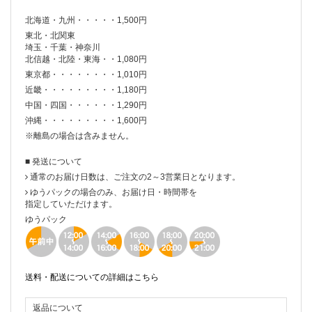
北海道・九州・・・・・1,500円
12月26日(火)16時以降に頂いたご注文は
年明け5日(金)より順次行って参りますので
東北・北関東
埼玉・千葉・神奈川
ご到着まで今しばらくお待ちくださいませ。
北信越・北陸・東海・・1,080円
東京都・・・・・・・・1,010円
ご不便をお掛けいたしますが、どうぞよろしくお願いいたし
近畿・・・・・・・・・1,180円
ます。
中国・四国・・・・・・1,290円
皆様にとって、素敵な2018年になりますように
沖縄・・・・・・・・・1,600円
※離島の場合は含みません。
Merci&Co.事業部
■ 発送について
通常のお届け日数は、ご注文の2～3営業日となります。
2017年06月26日
ゆうパックの場合のみ、お届け日・時間帯を
指定していただけます。
月額ファッションレンタルお申込み方法
ゆうパック
レンタルまでのフローをお伝えいたします。
(1)Merci&Co.ホームページにて、会員登録
↓
送料・配送についての詳細はこちら
(2)メールにてご契約・ご予約
・info@merci-co.comまで下記フォーマットにてご連絡くだ
返品について
さいませ。