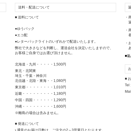
ソナルスタイリストがコーディネートした
リスマス福袋」が大好評!
送料・配送について
■ 送料について
・
、クリスマス福袋をお値打ち価格で販売いたします♪
返
●ゆうパック
リスマスワンピースドレスセット
・
●エコ配
着
期間:12月17日(月)～12月24日(日)
●レターパックライトのいずれかで配送いたします。
場所:Merci&Co.ホームページ
・
値下げ商品と今回だけのセット商品がございます。
弊社で大きさなどを判断し、運送会社を決定いたしますので、
あ
お客様ご自身ではお選び頂けません。
■
ぞ、サイトにお越しくださいませ!
北海道・九州・・・・・1,500円
東北・北関東
年12月11日
埼玉・千葉・神奈川
■
tagramを更新しました!
北信越・北陸・東海・・1,080円
Tel 
miuのシンプルなコートです。
東京都・・・・・・・・1,010円
Mai
近畿・・・・・・・・・1,180円
年11月26日
中国・四国・・・・・・1,290円
ディネートブログ更新しました!
沖縄・・・・・・・・・1,600円
※離島の場合は含みません。
ドレスのご紹介をしております。
■ 発送について
年11月20日
通常のお届け日数は、ご注文の2～3営業日となります。