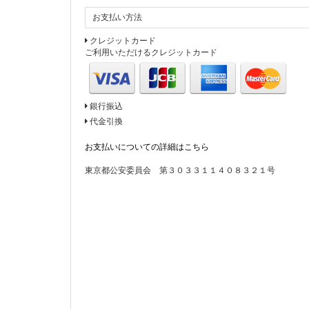
パー
「ク
お支払い方法
クレジットカード
急遽
ご利用いただけるクレジットカード
★ク
・販売
・販売
銀行振込
・お
代金引換
どう
お支払いについての詳細はこちら
2018
東京都公安委員会 第３０３３１１４０８３２１号
Ins
miu
2018
コー
赤い
2018