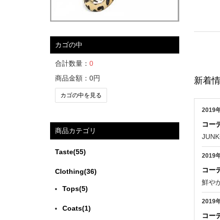
カゴの中
合計数量：
0
商品金額：
0円
新着
カゴの中を見る
2019
コー
商品カテゴリ
JUN
Taste(55)
2019
コー
Clothing(36)
鮮や
Tops(5)
2019
Coats(1)
コー